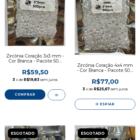
Zircônia Coração 3x3 mm -
Cor Branca - Pacote 500
Zircônia Coração 4x4 mm
pcs
- Cor Branca - Pacote 500
R$59,50
pcs
3
x de
R$19,83
sem juros
R$77,00
3
x de
R$25,67
sem juros
ESPIAR
ESGOTADO
ESGOTADO