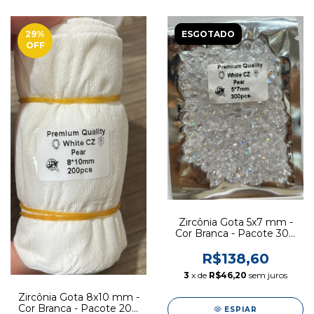
29
%
ESGOTADO
OFF
Zircônia Gota 5x7 mm -
Cor Branca - Pacote 300
pcs
R$138,60
3
x de
R$46,20
sem juros
Zircônia Gota 8x10 mm -
Cor Branca - Pacote 200
ESPIAR